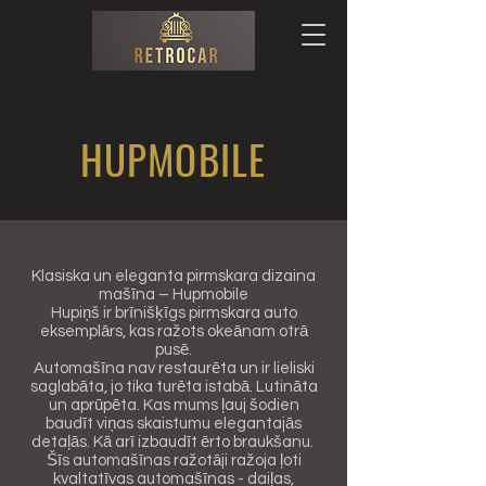
HUPMOBILE
Klasiska un eleganta pirmskara dizaina
mašīna – Hupmobile
Hupiņš ir brīnišķīgs pirmskara auto
eksemplārs, kas ražots okeānam otrā
pusē.
Automašīna nav restaurēta un ir lieliski
saglabāta, jo tika turēta istabā. Lutināta
un aprūpēta. Kas mums ļauj šodien
baudīt viņas skaistumu elegantajās
detaļās. Kā arī izbaudīt ērto braukšanu.
Šīs automašīnas ražotāji ražoja ļoti
kvaltatīvas automašīnas - daiļas,