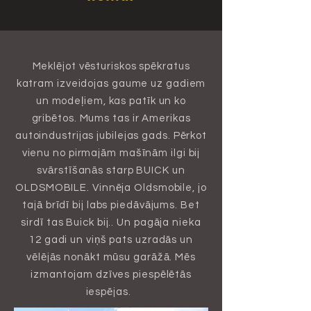
Meklējot vēsturiskos spēkratus
katram izveidojas gaume uz gadiem
un modeļiem, kas patīk un ko
gribētos. Mums tas ir Amerikas
autoindustrijas jubilejas gads. Pērkot
vienu no pirmajām mašīnām ilgi bij
svārstīšanās starp BUICK un
OLDSMOBILE. Vinnēja Oldsmobile, jo
tajā brīdī bij labs piedāvājums. Bet
sirdī tas Buick bij.. Un pagāja nieka
12 gadi un viņš pats uzradās un
vēlējās nonākt mūsu garāžā. Mēs
izmantojam dzīves piespēlētās
iespējas.