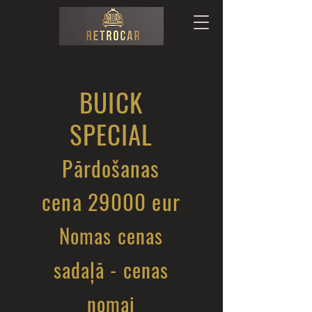
BUICK
SPECIAL
Pārdošanas
cena 29000 eur
Nomas cenas
sadaļā - cenas
nomai